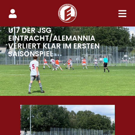
U17 DER JSG
EINTRACHT/ALEMANNIA
VERLIERT KLAR IM ERSTEN
SAISONSPIEL