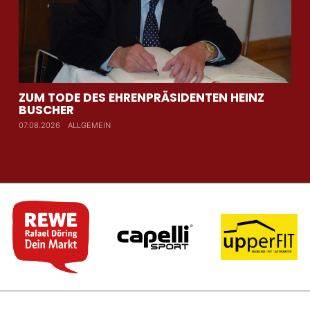
ZUM TODE DES EHRENPRÄSIDENTEN HEINZ
AU
BUSCHER
WI
07.08.2026
ALLGEMEIN
07.0