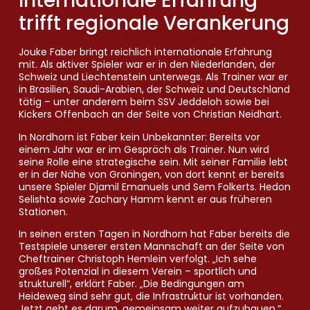
Internationale Erfahrung
trifft regionale Verankerung
Jouke Faber bringt reichlich internationale Erfahrung
mit. Als aktiver Spieler war er in den Niederlanden, der
Schweiz und Liechtenstein unterwegs. Als Trainer war er
in Brasilien, Saudi-Arabien, der Schweiz und Deutschland
tätig – unter anderem beim SSV Jeddeloh sowie bei
Kickers Offenbach an der Seite von Christian Neidhart.
In Nordhorn ist Faber kein Unbekannter: Bereits vor
einem Jahr war er im Gespräch als Trainer. Nun wird
seine Rolle eine strategische sein. Mit seiner Familie lebt
er in der Nähe von Groningen, von dort kennt er bereits
unsere Spieler Djamil Emanuels und Sem Folkerts. Hedon
Selishta sowie Zachary Hamm kennt er aus früheren
Stationen.
In seinen ersten Tagen in Nordhorn hat Faber bereits die
Testspiele unserer ersten Mannschaft an der Seite von
Cheftrainer Christoph Hemlein verfolgt. „Ich sehe
großes Potenzial in diesem Verein – sportlich und
strukturell“, erklärt Faber. „Die Bedingungen am
Heideweg sind sehr gut, die Infrastruktur ist vorhanden.
Jetzt geht es darum, gemeinsam weiter aufzubauen.“