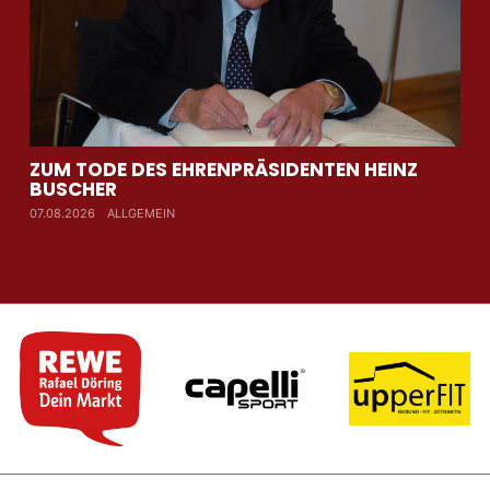
ZUM TODE DES EHRENPRÄSIDENTEN HEINZ
AU
BUSCHER
WI
07.08.2026
ALLGEMEIN
07.0