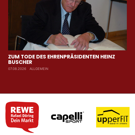
ZUM TODE DES EHRENPRÄSIDENTEN HEINZ
AU
BUSCHER
WI
07.08.2026
ALLGEMEIN
07.0